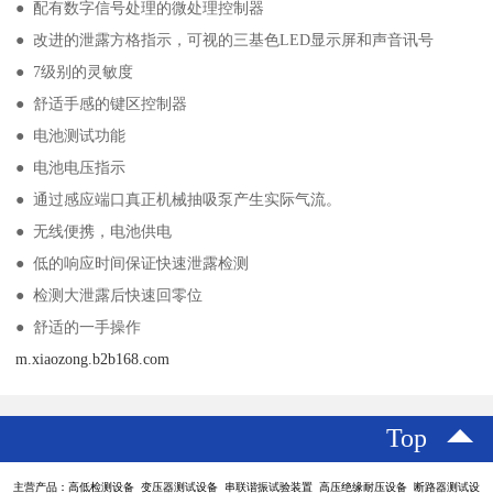
● 配有数字信号处理的微处理控制器
● 改进的泄露方格指示，可视的三基色LED显示屏和声音讯号
● 7级别的灵敏度
● 舒适手感的键区控制器
● 电池测试功能
● 电池电压指示
● 通过感应端口真正机械抽吸泵产生实际气流。
● 无线便携，电池供电
● 低的响应时间保证快速泄露检测
● 检测大泄露后快速回零位
● 舒适的一手操作
m.xiaozong.b2b168.com
Top
主营产品：高低检测设备 变压器测试设备 串联谐振试验装置 高压绝缘耐压设备 断路器测试设