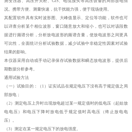
测变压器、高压开关柜、GIS、电缆接头等高压设备的局部放电情
况。携带方便、测量快速，抗干扰能力强，便于现场使用。
其配置软件具有实时波形图、大峰值显示、定位等功能，软件也可
以详查分析某个相位波形，窗口随意放大和缩小，也可以对该段数
据进行频谱分析，分析放电波形的频谱含量，使放电波形之间更具
可比性，全面统计分析试验数据，减少试验中非稳定性因素对试验
结果的影响。
本仪器采用自动或手动记录保存试验数据和瞬态放电波形，提供后
期数据分析参考。
通用试验方法
（一）试验目的：（1）证实试品在规定电压下没有高于规定值之局
部放电；
（2）测定电压上升时出现放电超过某一规定值时的低电压（起始放
电电压）和电压下降时放电低于规定值时高电压（终止放电电
压）。
（3）测定在某一规定电压下的放电强度。