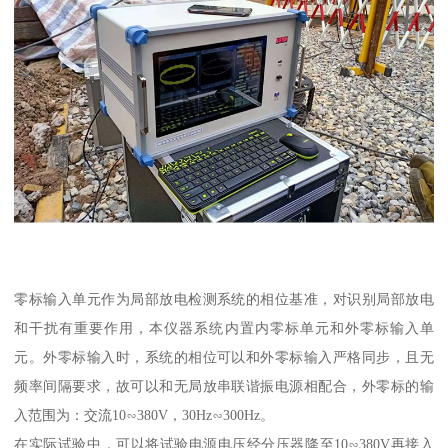
零标输入单元作为局部放电检测系统的相位基准，对识别局部放电
和干扰有重要作用，本仪器系统内置内零标单元和外零标输入单
元。外零标输入时，系统的相位可以和外零标输入严格同步，且无
频率间隔要求，故可以和无局放串联谐振电源相配合，外零标的输
入范围为：交流10∽380V，30Hz∽300Hz。
在实际试验中，可以将试验电源电压经分压器降至10∽380V再接入