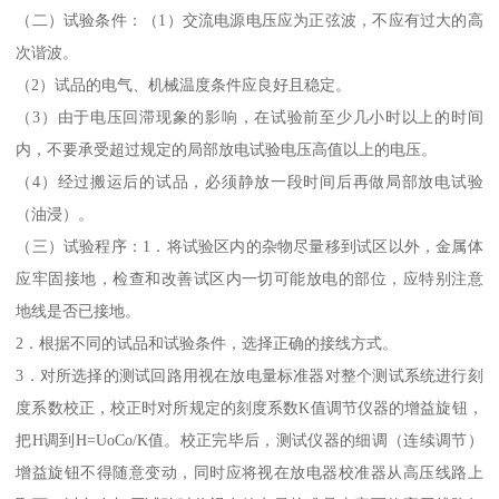
（二）试验条件：（1）交流电源电压应为正弦波，不应有过大的高
次谐波。
（2）试品的电气、机械温度条件应良好且稳定。
（3）由于电压回滞现象的影响，在试验前至少几小时以上的时间
内，不要承受超过规定的局部放电试验电压高值以上的电压。
（4）经过搬运后的试品，必须静放一段时间后再做局部放电试验
（油浸）。
（三）试验程序：1．将试验区内的杂物尽量移到试区以外，金属体
应牢固接地，检查和改善试区内一切可能放电的部位，应特别注意
地线是否已接地。
2．根据不同的试品和试验条件，选择正确的接线方式。
3．对所选择的测试回路用视在放电量标准器对整个测试系统进行刻
度系数校正，校正时对所规定的刻度系数K值调节仪器的增益旋钮，
把H调到H=UoCo/K值。校正完毕后，测试仪器的细调（连续调节）
增益旋钮不得随意变动，同时应将视在放电器校准器从高压线路上