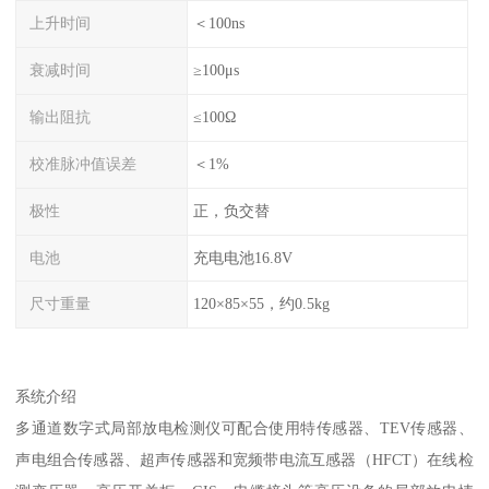
上升时间
＜100ns
衰减时间
≥100μs
输出阻抗
≤100Ω
校准脉冲值误差
＜1%
极性
正，负交替
电池
充电电池16.8V
尺寸重量
120×85×55，约0.5kg
系统介绍
多通道数字式局部放电检测仪可配合使用特传感器、TEV传感器、
声电组合传感器、超声传感器和宽频带电流互感器（HFCT）在线检