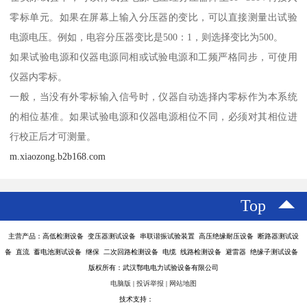
零标单元。如果在屏幕上输入分压器的变比，可以直接测量出试验
电源电压。例如，电容分压器变比是500：1，则选择变比为500。
如果试验电源和仪器电源同相或试验电源和工频严格同步，可使用
仪器内零标。
一般，当没有外零标输入信号时，仪器自动选择内零标作为本系统
的相位基准。如果试验电源和仪器电源相位不同，必须对其相位进
行校正后才可测量。
m.xiaozong.b2b168.com
Top
主营产品：高低检测设备 变压器测试设备 串联谐振试验装置 高压绝缘耐压设备 断路器测试设
备 直流 蓄电池测试设备 继保 二次回路检测设备 电缆 线路检测设备 避雷器 绝缘子测试设备
版权所有：武汉鄂电电力试验设备有限公司
电脑版
|
投诉举报
|
网站地图
技术支持：
八方资源网