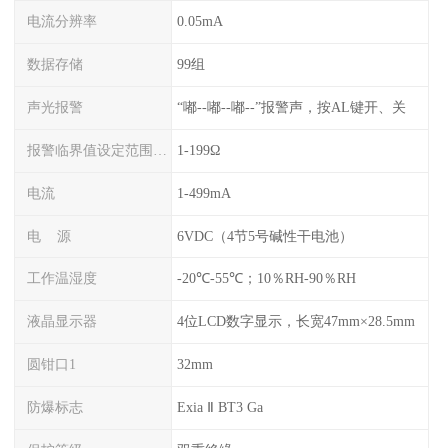
电流分辨率
0.05mA
数据存储
99组
声光报警
“嘟--嘟--嘟--”报警声，按AL键开、关
报警临界值设定范围电阻
1-199Ω
电流
1-499mA
电 源
6VDC（4节5号碱性干电池）
工作温湿度
-20℃-55℃；10％RH-90％RH
液晶显示器
4位LCD数字显示，长宽47mm×28.5mm
圆钳口1
32mm
防爆标志
Exia Ⅱ BT3 Ga