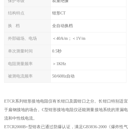
保护等级
双重绝缘
结构特点
钳形CT
换 档
全自动换档
外部磁场、电场
＜40A/m；＜1V/m
单次测量时间
0.5秒
电阻测量频率
＞1KHz
被测电流频率
50/60Hz自动
ETCR系列钳形接地电阻仪有长钳口及圆钳口之分。长钳口特别适宜
于扁钢接地的场合。C型钳形接地电阻仪还能测量接地系统的泄漏电
流和中性线电流。
ETCR2000B+型钳表已通过防爆认证，满足GB3836-2000《爆炸性气