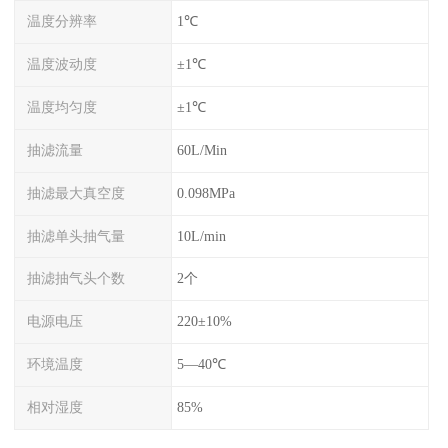
温度分辨率
1℃
温度波动度
±1℃
温度均匀度
±1℃
抽滤流量
60L/Min
抽滤最大真空度
0.098MPa
抽滤单头抽气量
10L/min
抽滤抽气头个数
2个
电源电压
220±10%
环境温度
5—40℃
相对湿度
85%