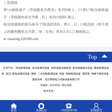
△型接线
将Un接线端子（导线颜色为黑色）夹到B相上，U1和U3电压接线端
子（导线颜色依次为黄，红）夹到A相和C相上。
电流钳侧面的箭头标示了电流的流向。将I1，I2，I3电流钳（钳子线
上的颜色圈依次为黄，绿，红色）夹到A,B,C三相相线上。
m.xiaozong.b2b168.com
Top
主营产品：高低检测设备 变压器测试设备 串联谐振试验装置 高压绝缘耐压设备 断路器测试设
备 直流 蓄电池测试设备 继保 二次回路检测设备 电缆 线路检测设备 避雷器 绝缘子测试设备
版权所有：武汉鄂电电力试验设备有限公司
电脑版
|
投诉举报
|
网站地图
技术支持：
八方资源网
首页
在线QQ
13808660749
在线留言