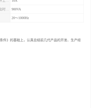
相电流长时间允许工作值（有效值）
10A
三并电流较大输出时较大输出功率
900VA
）
20～1000Hz
术条件》的基础上，认真总结前几代产品的开发、生产经