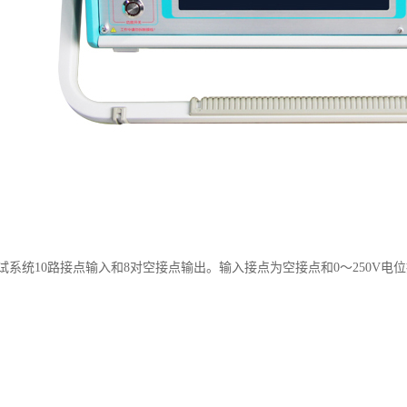
试系统10路接点输入和8对空接点输出。输入接点为空接点和0～250V