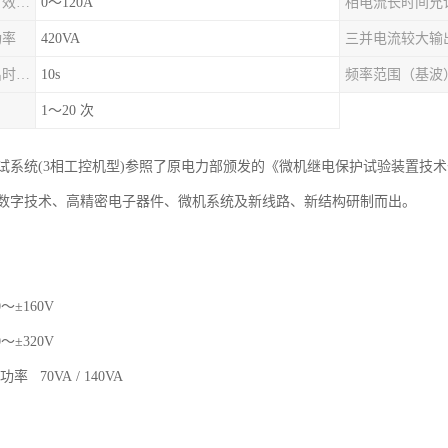
三并电流输出（有效值）
0～120A
功率
420VA
三并电流较大输出时允许工作时间
10s
频率范围（基波
1～20 次
试系统(3相工控机型)参照了原电力部颁发的《微机继电保护试验装置技
数字技术、高精密电子器件、微机系统及新线路、新结构研制而出。
±160V
±320V
 70VA / 140VA