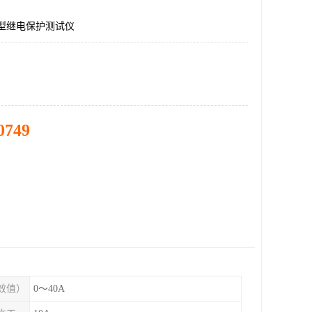
微机型继电保护测试仪
0749
效值）
0～40A