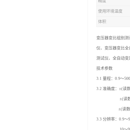
精度
使用环境温度
体积
变压器变比组别测
仪、变压器变比全
测试仪、全自动变
技术参数
3.1 量程：0.9～500
3.2 准确度：±(读
±(读数×0.3%
±(读数×0.5%
3.3 分辨率：0.9～9
10～99.（