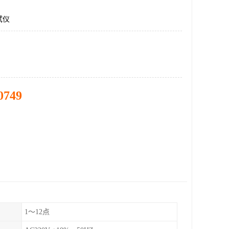
试仪
0749
1～12点