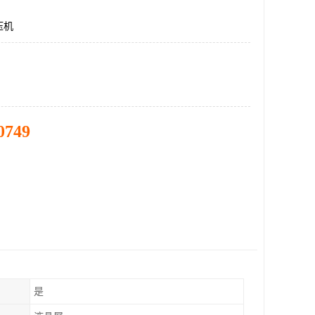
压机
0749
是