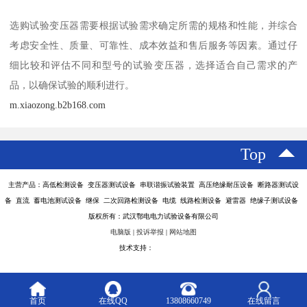
选购试验变压器需要根据试验需求确定所需的规格和性能，并综合
考虑安全性、质量、可靠性、成本效益和售后服务等因素。通过仔
细比较和评估不同和型号的试验变压器，选择适合自己需求的产
品，以确保试验的顺利进行。
m.xiaozong.b2b168.com
Top
主营产品：高低检测设备 变压器测试设备 串联谐振试验装置 高压绝缘耐压设备 断路器测试设
备 直流 蓄电池测试设备 继保 二次回路检测设备 电缆 线路检测设备 避雷器 绝缘子测试设备
版权所有：武汉鄂电电力试验设备有限公司
电脑版
|
投诉举报
|
网站地图
技术支持：
八方资源网
首页
在线QQ
13808660749
在线留言