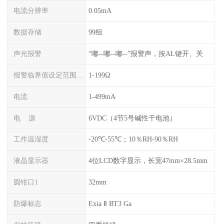
电流分辨率
0.05mA
数据存储
99组
声光报警
“嘟--嘟--嘟--”报警声，按AL键开、关
报警临界值设定范围电阻
1-199Ω
电流
1-499mA
电 源
6VDC（4节5号碱性干电池）
工作温湿度
-20℃-55℃；10％RH-90％RH
液晶显示器
4位LCD数字显示，长宽47mm×28.5mm
圆钳口1
32mm
防爆标志
Exia Ⅱ BT3 Ga