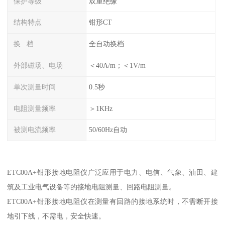
保护等级
双重绝缘
结构特点
钳形CT
换 档
全自动换档
外部磁场、电场
＜40A/m；＜1V/m
单次测量时间
0.5秒
电阻测量频率
＞1KHz
被测电流频率
50/60Hz自动
ETC00A+钳形接地电阻仪广泛应用于电力、电信、气象、油田、建
筑及工业电气设备等的接地电阻测量、回路电阻测量。
ETC00A+钳形接地电阻仪在测量有回路的接地系统时，不需断开接
地引下线，不需电，安全快速。