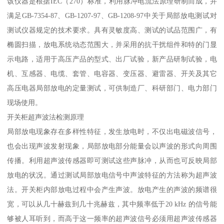
该仪器是根据IEC（270）标准，利用脉冲电流法原理研制而成，并
满足GB-7354-87、GB-1207-97、GB-1208-97中关于局部放电测试对
测试仪器规定的技术要求。具有灵敏度高、测试的试品范围广，有
椭圆扫描，放电系统动态范围大，并采用的抗干扰组件和特的门显
示电路，适用于高压产品的型式、出厂试验，新产品研制试验，电
机、互感器、电缆、套管、电容器、变压器、避雷器、开关及其它
高压电器局部放电的定量测试，可供制造厂、科研部门、电力部门
现场使用。
开关柜超声波法检测原理
局部放电现象存在多样性特征，发生放电时，不仅出电磁波信号，
也会出现声波发射现象，局部放电部分能量会以声波的形式向周围
传播。利用超声波传感器即可测试这些声脉冲，从而也可反映局部
放电的状况。通过测试局部放电信号中声波特征的方法称为超声波
法。开关柜内部放电过程中会产生声波。放电产生的声波的频谱很
宽，可以从几十赫兹到几十兆赫兹，其中频率低于20 kHz 的信号能
够被人耳听到，而高于这一频率的超声波信号必须用超声波传感器