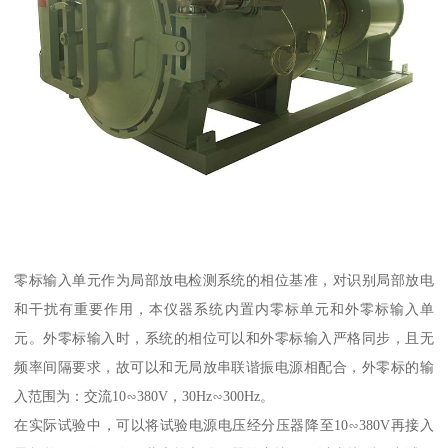
零标输入单元作为局部放电检测系统的相位基准，对识别局部放电
和干扰有重要作用，本仪器系统内置内零标单元和外零标输入单
元。外零标输入时，系统的相位可以和外零标输入严格同步，且无
频率间隔要求，故可以和无局放串联谐振电源相配合，外零标的输
入范围为：交流10∽380V，30Hz∽300Hz。
在实际试验中，可以将试验电源电压经分压器降至10∽380V再接入