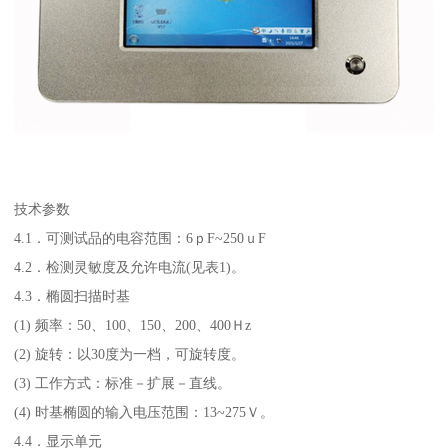
技术参数
4.1．可测试品的电容范围：6ｐF~250ｕF
4.2．检测灵敏度及允许电流(见表1)。
4.3．椭圆扫描时基
(1) 频率：50、100、150、200、400Ｈz
(2) 旋转：以30度为一档，可旋转度。
(3) 工作方式：标准－扩展－直线。
(4) 时基椭圆的输入电压范围：13~275Ｖ。
4.4．显示单元