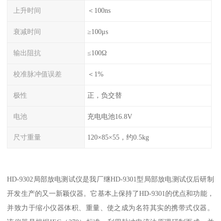
上升时间
＜100ns
衰减时间
≥100μs
输出阻抗
≤100Ω
校准脉冲值误差
＜1%
极性
正，负交替
电池
充电电池16.8V
尺寸重量
120×85×55，约0.5kg
HD-9302局部放电测试仪是我厂继HD-9301型局部放电测试仪后研制
开发生产的又一新颖仪器。它基本上保持了HD-9301的优点和功能，
并致力于缩小仪器体积、重量、使之成为名符其实的携带式仪器。