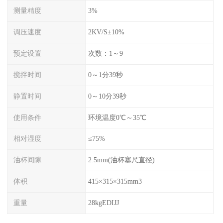
测量精度
3%
调压速度
2KV/S±10%
预定设置
次数：1～9
搅拌时间
0～1分39秒
静置时间
0～10分39秒
使用条件
环境温度0℃～35℃
相对湿度
≤75%
油杯间隙
2.5mm(油杯塞尺直径)
体积
415×315×315mm3
重量
28kgEDIJJ