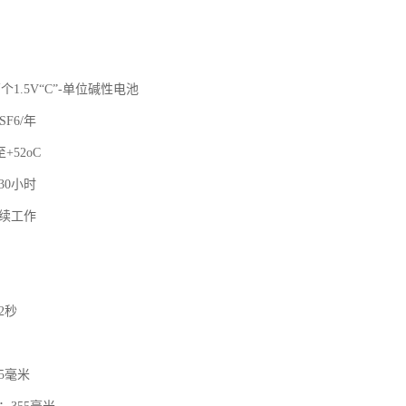
个1.5V“C”-单位碱性电池
F6/年
+52oC
30小时
持续工作
2秒
65毫米