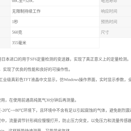
0oC至+52oC
电池寿命
无限制持续工作
响应时间
1秒
预热时间
560克
尺寸
355毫米
采用日本进口的用于SF6定量检测的变送器，实现了真正意义上的定量检测
，实现了优良的性能和良好的可操作性。
工业级真彩色TFT液晶中文显示，仿Windows操作界面，实时显示参数
使用，在使用前通高纯氮气30分钟后再测量。
-20℃~+80℃环境下，且环境中不含有足以引起腐蚀的气体，避免剧烈震
中，流量调节针形阀应慢慢打开，防止压力突变，以免压力和流量传感器损坏；测
 L/min，这样既能快速测量，又能节省气体。