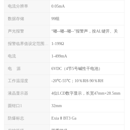
电流分辨率
0.05mA
数据存储
99组
声光报警
“嘟--嘟--嘟--”报警声，按AL键开、关
报警临界值设定范围电阻
1-199Ω
电流
1-499mA
电 源
6VDC（4节5号碱性干电池）
工作温湿度
-20℃-55℃；10％RH-90％RH
液晶显示器
4位LCD数字显示，长宽47mm×28.5mm
圆钳口1
32mm
防爆标志
Exia Ⅱ BT3 Ga