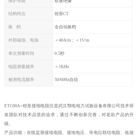
保护等级
双重绝缘
结构特点
钳形CT
换 档
全自动换档
外部磁场、电场
＜40A/m；＜1V/m
单次测量时间
0.5秒
电阻测量频率
＞1KHz
被测电流频率
50/60Hz自动
ETC00A+钳形接地电阻仪是武汉鄂电电力试验设备有限公司技术研
发团队对技术品质的追求，通过不断创新完善，对老款产品的升
级。
产品功能：在线监测接地电阻、接地电压、等电位联结电阻、低值