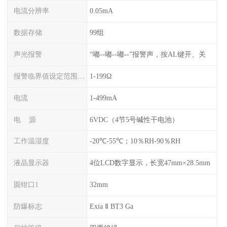
电流分辨率
0.05mA
数据存储
99组
声光报警
“嘟--嘟--嘟--”报警声，按AL键开、关
报警临界值设定范围电阻
1-199Ω
电流
1-499mA
电 源
6VDC（4节5号碱性干电池）
工作温湿度
-20℃-55℃；10％RH-90％RH
液晶显示器
4位LCD数字显示，长宽47mm×28.5mm
圆钳口1
32mm
防爆标志
Exia Ⅱ BT3 Ga