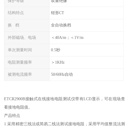
保护等级
双重绝缘
结构特点
钳形CT
换 档
全自动换档
外部磁场、电场
＜40A/m；＜1V/m
单次测量时间
0.5秒
电阻测量频率
＞1KHz
被测电流频率
50/60Hz自动
ETCR2900B接触式在线接地电阻测试仪带有LCD显示，可在现场查
看接地电阻值。
产品特点
1.采用精密三线法或简易二线法测试接地电阻，采用平均值整流法测