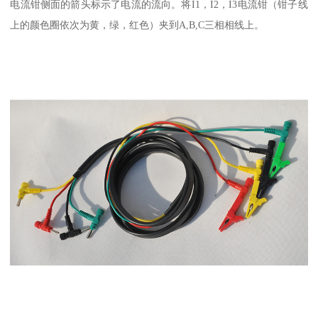
电流钳侧面的箭头标示了电流的流向。将I1，I2，I3电流钳（钳子线
上的颜色圈依次为黄，绿，红色）夹到A,B,C三相相线上。