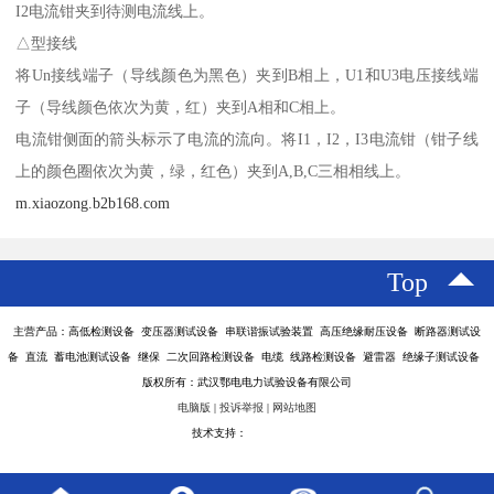
I2电流钳夹到待测电流线上。
△型接线
将Un接线端子（导线颜色为黑色）夹到B相上，U1和U3电压接线端
子（导线颜色依次为黄，红）夹到A相和C相上。
电流钳侧面的箭头标示了电流的流向。将I1，I2，I3电流钳（钳子线
上的颜色圈依次为黄，绿，红色）夹到A,B,C三相相线上。
m.xiaozong.b2b168.com
Top
主营产品：高低检测设备 变压器测试设备 串联谐振试验装置 高压绝缘耐压设备 断路器测试设
备 直流 蓄电池测试设备 继保 二次回路检测设备 电缆 线路检测设备 避雷器 绝缘子测试设备
版权所有：武汉鄂电电力试验设备有限公司
电脑版
|
投诉举报
|
网站地图
技术支持：
八方资源网