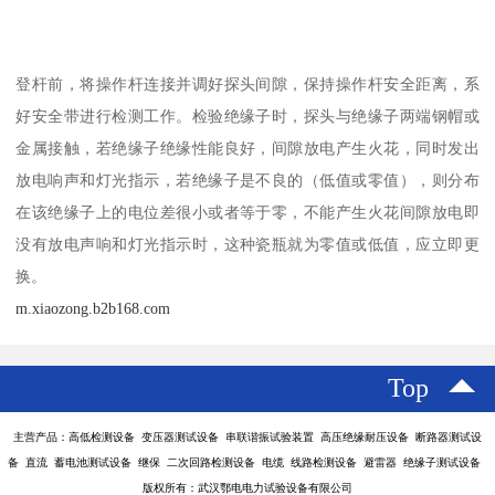
登杆前，将操作杆连接并调好探头间隙，保持操作杆安全距离，系
好安全带进行检测工作。检验绝缘子时，探头与绝缘子两端钢帽或
金属接触，若绝缘子绝缘性能良好，间隙放电产生火花，同时发出
放电响声和灯光指示，若绝缘子是不良的（低值或零值），则分布
在该绝缘子上的电位差很小或者等于零，不能产生火花间隙放电即
没有放电声响和灯光指示时，这种瓷瓶就为零值或低值，应立即更
换。
m.xiaozong.b2b168.com
Top
主营产品：高低检测设备 变压器测试设备 串联谐振试验装置 高压绝缘耐压设备 断路器测试设
备 直流 蓄电池测试设备 继保 二次回路检测设备 电缆 线路检测设备 避雷器 绝缘子测试设备
版权所有：武汉鄂电电力试验设备有限公司