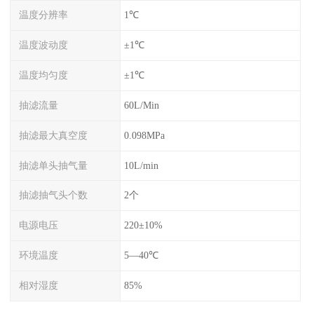
温度分辨率
1℃
温度波动度
±1℃
温度均匀度
±1℃
抽滤流量
60L/Min
抽滤最大真空度
0.098MPa
抽滤单头抽气量
10L/min
抽滤抽气头个数
2个
电源电压
220±10%
环境温度
5—40℃
相对湿度
85%