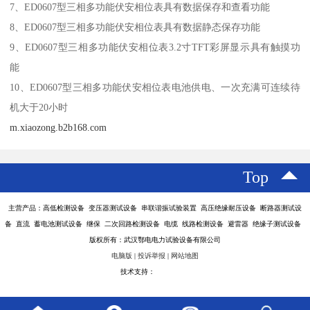
7、ED0607型三相多功能伏安相位表具有数据保存和查看功能
8、ED0607型三相多功能伏安相位表具有数据静态保存功能
9、ED0607型三相多功能伏安相位表3.2寸TFT彩屏显示具有触摸功
能
10、ED0607型三相多功能伏安相位表电池供电、一次充满可连续待
机大于20小时
m.xiaozong.b2b168.com
Top
主营产品：高低检测设备 变压器测试设备 串联谐振试验装置 高压绝缘耐压设备 断路器测试设
备 直流 蓄电池测试设备 继保 二次回路检测设备 电缆 线路检测设备 避雷器 绝缘子测试设备
版权所有：武汉鄂电电力试验设备有限公司
电脑版
|
投诉举报
|
网站地图
技术支持：
八方资源网