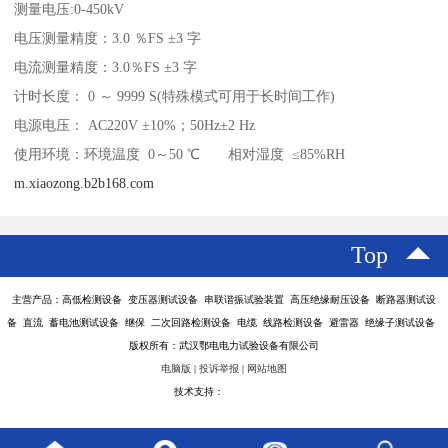
测量电压:0-450kV
电压测量精度：3.0 ％FS ±3 字
电流测量精度：3.0％FS ±3 字
计时长度： 0 ～ 9999 S(特殊模式可用于长时间工作)
电源电压： AC220V ±10%；50Hz±2 Hz
使用环境：环境温度 0～50 ℃ 相对湿度 ≤85%RH
m.xiaozong.b2b168.com
Top
主营产品：高低检测设备 变压器测试设备 串联谐振试验装置 高压绝缘耐压设备 断路器测试设
备 直流 蓄电池测试设备 继保 二次回路检测设备 电缆 线路检测设备 避雷器 绝缘子测试设备
版权所有：武汉鄂电电力试验设备有限公司
电脑版
|
投诉举报
|
网站地图
技术支持：
八方资源网