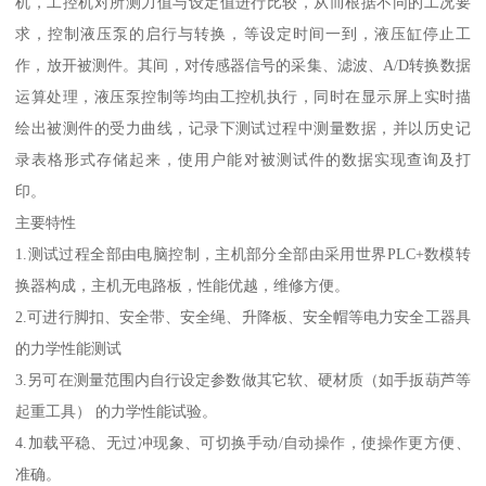
机，工控机对所测力值与设定值进行比较，从而根据不同的工况要
求，控制液压泵的启行与转换，等设定时间一到，液压缸停止工
作，放开被测件。其间，对传感器信号的采集、滤波、A/D转换数据
运算处理，液压泵控制等均由工控机执行，同时在显示屏上实时描
绘出被测件的受力曲线，记录下测试过程中测量数据，并以历史记
录表格形式存储起来，使用户能对被测试件的数据实现查询及打
印。
主要特性
1.测试过程全部由电脑控制，主机部分全部由采用世界PLC+数模转
换器构成，主机无电路板，性能优越，维修方便。
2.可进行脚扣、安全带、安全绳、升降板、安全帽等电力安全工器具
的力学性能测试
3.另可在测量范围内自行设定参数做其它软、硬材质（如手扳葫芦等
起重工具） 的力学性能试验。
4.加载平稳、无过冲现象、可切换手动/自动操作，使操作更方便、
准确。