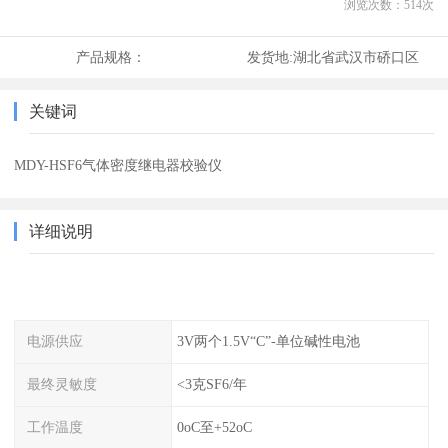
浏览次数：
514
次
产品规格：
发货地:
湖北省武汉市硚口区
关键词
MDY-HSF6气体密度继电器校验仪
详细说明
电源供应
3V两个1.5V“C”-单位碱性电池
最终灵敏度
<3克SF6/年
工作温度
0oC至+52oC