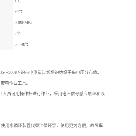
1℃
±1℃
0.098MPa
2个
5—40℃
线路35～500KV的带电测量过线塔的绝缘子串电压分布值。
和带电作业工具。
作业人员可用操作杆进行作业，采用电压信号感应原理和液
。使用水循环装置代替油循环泵，使用更为方便，故障率