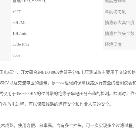
室温+10℃～250℃
温度分辨率
±1℃
温度均匀度
60L/Min
抽滤较大真空度
10L/min
抽滤抽气头个数
220±10%
环境温度
85%
-2005国电标准，开发研究的ED0406A绝缘子分布电压测试仪主要用于交流
35KV以及交流电压的测量。是一种理想的保障线路运行安全的检测仪表
试仪用于35～500KV的过线塔的绝缘子串电压分布值的检测。检测时，
存在放电过程，可以保障线路的运行安全和作业人员的安全。
技术成熟，使用方便、效率高。含有多个抽头，可一次实现多个过滤过程