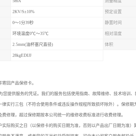
5mA
测量精度
2KV/S±10%
预定设置
0～1分39秒
静置时间
环境温度0℃～35℃
相对湿度
2.5mm(油杯塞尺直径)
体积
28kgEDIJJ
写并寄回产品保修卡。
为您提供服务的凭证。我们的服务包括使用指南、故障维修、技术培训、
品一律实行三包（不符合使用条件或违反操作规程所致损坏除外）。保修期
内免费修理，超过保修期按本公司统一的维修收费标准进行收费修理。
客户实际购买之日（以保修卡的购买日期为准，否则以产品出厂日期为准）