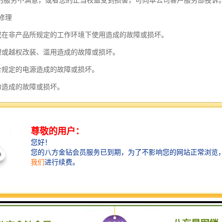
的服务不满意，或者您的正当权益受到损害，可向本公司客户服务部投诉。（投诉
修理
或在非产品所规定的工作环境下使用造成的故障或损坏。
理或越权改装、滥用造成的故障或损坏。
合规定的电源造成的故障或损坏。
力造成的故障或损坏。
测试仪是鼎升电力研发中心根据标准GB/T507-2002、电力行业DL/T84
J绝缘油耐压测试仪采用自动调压器零位启动，保护人身安全，标配400ml
均匀和气泡，预先设定搅拌时间，静置时间和试验次数，试验过程由微机自
安全保护，全自动数据打印并且自动计算平均耐压电压值，EDIJJ绝缘
修测试仪。