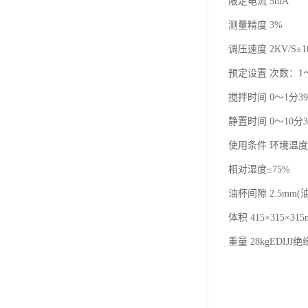
限定电流 5mA
测量精度 3%
调压速度 2KV/S±1
预定设置 次数：1
搅拌时间 0～1分3
静置时间 0～10分3
使用条件 环境温度
相对湿度≤75%
油杯间隙 2.5mm
体积 415×315×315
重量 28kgED