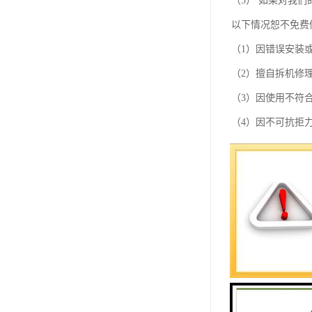
（5） 如果对我们
以下情况恕不免费
（1）因错误安装
（2）擅自拆机修
（3）因使用不符
（4）因不可抗拒
EDIJJ绝缘油耐压
测试仪，EDIJ
拌，消除油样的不
明窗便于观察并有
油化工必不可的检