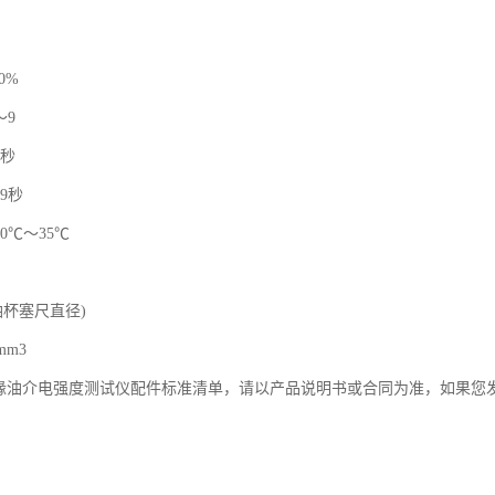
0%
～9
9秒
9秒
0℃～35℃
(油杯塞尺直径)
mm3
IJJ绝缘油介电强度测试仪配件标准清单，请以产品说明书或合同为准，如果