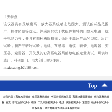
主要特点
该仪器具有灵敏度高、放大器系统动态范围大、测试的试品范围
广、操作简便等优点。并采用的抗干扰组件和特的门显示电路，抗
干扰能力强，并具有四种椭圆扫描，适用于高压产品的型式、出厂
试验，新产品研制试验，电机、互感器、电缆、套管、电容器、变
压器、避雷器、开关及其它高压电器局部放电的定量测试。可供制
造厂、科研部门、电力部门现场使用。
m.xiaozong.b2b168.com
Top
主营产品：高低检测设备 变压器测试设备 串联谐振试验装置 高压绝缘耐压设备 断路器测试设
备 直流 蓄电池测试设备 继保 二次回路检测设备 电缆 线路检测设备 避雷器 绝缘子测试设备
版权所有：武汉鄂电电力试验设备有限公司