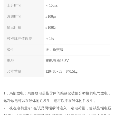
上升时间
＜100ns
衰减时间
≥100μs
输出阻抗
≤100Ω
校准脉冲值误差
＜1%
极性
正，负交替
电池
充电电池16.8V
尺寸重量
120×85×55，约0.5kg
1．局部放电：局部放电是指导体间绝缘仅被部分桥接的电气放电，
这种放电可以在导体附近发生，也可以不在导体附件发生。
2．视在电荷量q：在试品两端瞬时注入一定电荷量，使试品端电压