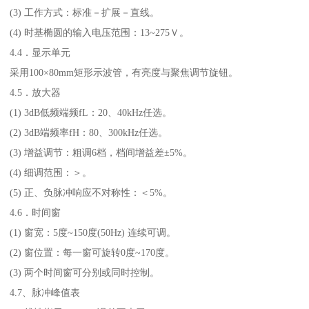
(3) 工作方式：标准－扩展－直线。
(4) 时基椭圆的输入电压范围：13~275Ｖ。
4.4．显示单元
采用100×80mm矩形示波管，有亮度与聚焦调节旋钮。
4.5．放大器
(1) 3dB低频端频fL：20、40kHz任选。
(2) 3dB端频率fH：80、300kHz任选。
(3) 增益调节：粗调6档，档间增益差±5%。
(4) 细调范围：＞。
(5) 正、负脉冲响应不对称性：＜5%。
4.6．时间窗
(1) 窗宽：5度~150度(50Hz) 连续可调。
(2) 窗位置：每一窗可旋转0度~170度。
(3) 两个时间窗可分别或同时控制。
4.7、脉冲峰值表