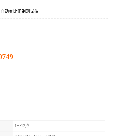
-Ⅲ全自动变比组别测试仪
0749
1～12点