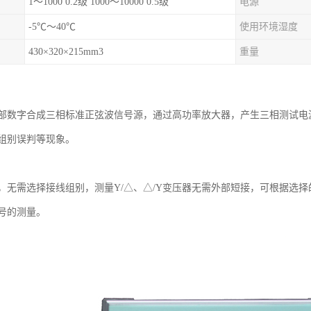
1～1000 0.2级 1000～10000 0.5级
电源
-5℃～40℃
使用环境湿度
430×320×215mm3
重量
部数字合成三相标准正弦波信号源，通过高功率放大器，产生三相测试电源（
组别误判等现象。
，无需选择接线组别，测量Y/△、△/Y变压器无需外部短接，可根据选
号的测量。