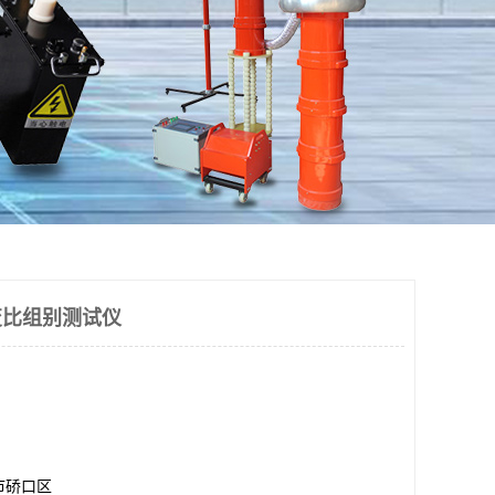
动变比组别测试仪
市硚口区