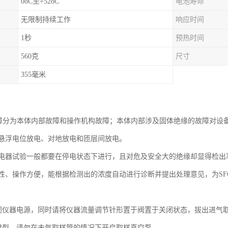
0oC至+52oC
电池寿命
无限制持续工作
响应时间
1秒
预热时间
560克
尺寸
355毫米
故障分为本体内部故障和操作机构故障；本体内部涉及固体绝缘的故障对设
悬浮电位放电、对地放电和匝层间放电。
电器试验一般都要在停电状态下进行，且对危及安全大的绝缘却显得检出率
性、操作方便，能根据检测出的浓度自动进行诊断并提出处理意见，为SF
闭仪器电源，同时请将仪器流量调节针形置于阀置于关闭状态，拔出进气
封型，请勿在未气取样管的情况下开启取样真空泵。