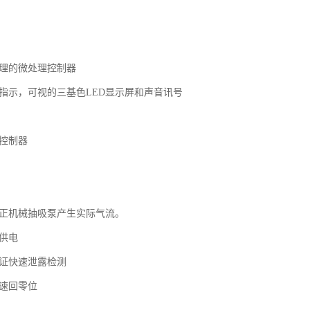
处理的微处理控制器
格指示，可视的三基色LED显示屏和声音讯号
区控制器
真正机械抽吸泵产生实际气流。
池供电
保证快速泄露检测
快速回零位