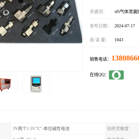
关键词：
sf6气体泄
发布日期：
2024-07-17
阅 读 量：
1043
1380866
销售电话：
在线QQ：
3V两个1.5V“C”-单位碱性电池
较终灵敏度