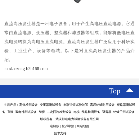
直流高压发生器是一种电子设备，用于产生高电压直流电源。它通
常由直流电源、变压器、整流器和滤波器等组成，能够将低电压直
流电源转换为高电压直流电源。直流高压发生器广泛应用于科研实
验、工业生产、设备等领域。以下是对直流高压发生器的产品介
绍。
m.xiaozong.b2b168.com
Top
主营产品：高低检测设备 变压器测试设备 串联谐振试验装置 高压绝缘耐压设备 断路器测试设
备 直流 蓄电池测试设备 继保 二次回路检测设备 电缆 线路检测设备 避雷器 绝缘子测试设备
版权所有：武汉鄂电电力试验设备有限公司
电脑版
|
投诉举报
|
网站地图
技术支持：
八方资源网