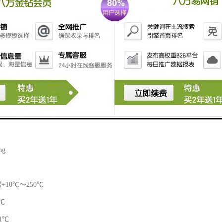
mg
10℃～250℃
℃
1℃