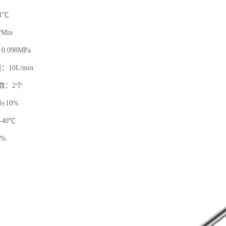
1℃
Min
098MPa
10L/min
数：2个
±10%
40℃
5%