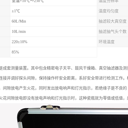
室温+10℃～250℃
温度分辨率
±1℃
温度均匀度
60L/Min
抽滤较大真空度
10L/min
抽滤抽气头个数
220±10%
环境温度
85%
是成套测量装置。其中包含精密电子天平、鼓风干燥箱、真空抽滤器及测
连接并调好探头间隙，保持操作杆安全距离，系好安全带进行检测工作。
，间隙放电产生火花，同时发出放电响声和灯光指示，若绝缘子是不良的
火花间隙放电即没有放电声响和灯光指示时，这种瓷瓶就为零值或低值，