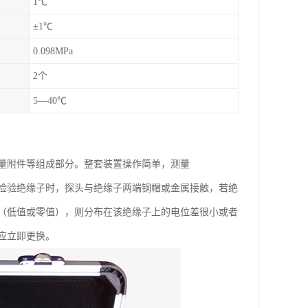
1℃
±1℃
0.098MPa
2个
5—40℃
量附件等组成部分。整套装置操作简单，测量
检验绝缘子时，探头与绝缘子两端钢帽或金属接触，若绝
（低值或零值），则分布在该绝缘子上的电位差很小或者
应立即更换。