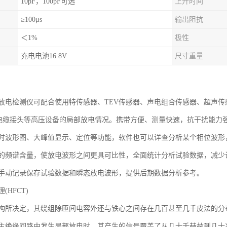
10pF，100pF可选
上升时间
≥100μs
输出阻抗
＜1%
极性
充电电池16.8V
尺寸重量
放电检测仪可配合使用特传感器、TEV传感器、声电组合传感器、超声传
、电缆接头等高压设备的局部放电情况。携带方便、测量快速，抗干扰能力
时波形图、大峰值显示、定位等功能，软件也可以详查分析某个相位波形
的频谱含量，使放电波形之间更具可比性，全面统计分析试验数据，减少
手动记录保存试验数据和瞬态放电波形，提供后期数据分析参考。
HFCT)
构所决定，其绕组除匝间电容外还与铁心之间存在几百甚至几千皮法的分
主绝缘回路中发生局部放电时，其产生的信号覆盖了从几十千赫兹到几十