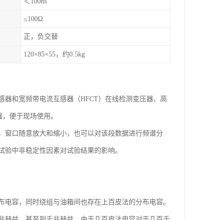
＜100ns
≤100Ω
正，负交替
120×85×55，约0.5kg
感器和宽频带电流互感器（HFCT）在线检测变压器、高
强，便于现场使用。
，窗口随意放大和缩小，也可以对该段数据进行频谱分
试验中非稳定性因素对试验结果的影响。
布电容，同时绕组与油箱间也存在上百皮法的分布电容。
兆赫兹，甚至到千兆赫兹，由于几百皮法电容对于几百千