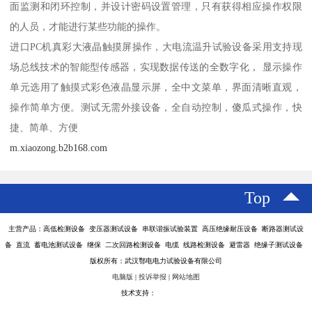
面监测和闭环控制，并设计密码设置管理，只有获得相应操作权限
的人员，才能进行某些功能的操作。
进口PC机真彩大液晶触摸屏操作，大电流温升试验设备采用支持现
场总线技术的智能型传感器，实现数据传送的全数字化， 显示操作
单元选用了触摸式彩色液晶显示屏，全中文菜单，界面清晰直观，
操作简单方便。测试无需外接设备，全自动控制，傻瓜式操作，快
捷、简单、方便
m.xiaozong.b2b168.com
Top
主营产品：高低检测设备 变压器测试设备 串联谐振试验装置 高压绝缘耐压设备 断路器测试设
备 直流 蓄电池测试设备 继保 二次回路检测设备 电缆 线路检测设备 避雷器 绝缘子测试设备
版权所有：武汉鄂电电力试验设备有限公司
电脑版
|
投诉举报
|
网站地图
技术支持：
八方资源网