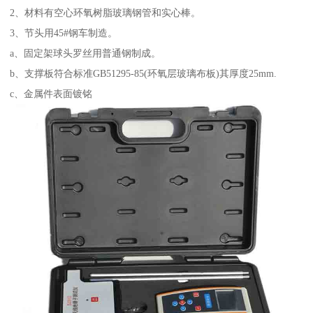
2、材料有空心环氧树脂玻璃钢管和实心棒。
3、节头用45#钢车制造。
a、固定架球头罗丝用普通钢制成。
b、支撑板符合标准GB51295-85(环氧层玻璃布板)其厚度25mm.
c、金属件表面镀铭