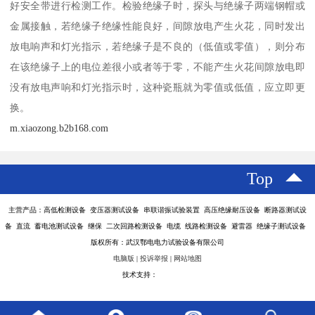
好安全带进行检测工作。检验绝缘子时，探头与绝缘子两端钢帽或
金属接触，若绝缘子绝缘性能良好，间隙放电产生火花，同时发出
放电响声和灯光指示，若绝缘子是不良的（低值或零值），则分布
在该绝缘子上的电位差很小或者等于零，不能产生火花间隙放电即
没有放电声响和灯光指示时，这种瓷瓶就为零值或低值，应立即更
换。
m.xiaozong.b2b168.com
Top
主营产品：高低检测设备 变压器测试设备 串联谐振试验装置 高压绝缘耐压设备 断路器测试设
备 直流 蓄电池测试设备 继保 二次回路检测设备 电缆 线路检测设备 避雷器 绝缘子测试设备
版权所有：武汉鄂电电力试验设备有限公司
电脑版
|
投诉举报
|
网站地图
技术支持：
八方资源网