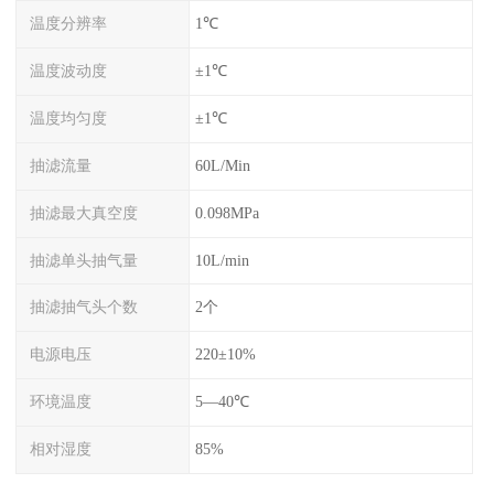
温度分辨率
1℃
温度波动度
±1℃
温度均匀度
±1℃
抽滤流量
60L/Min
抽滤最大真空度
0.098MPa
抽滤单头抽气量
10L/min
抽滤抽气头个数
2个
电源电压
220±10%
环境温度
5—40℃
相对湿度
85%