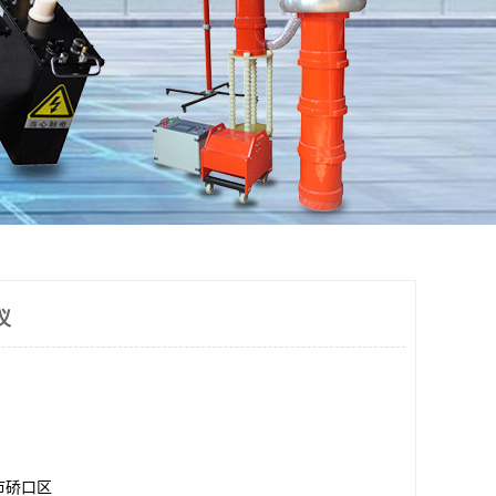
仪
市硚口区