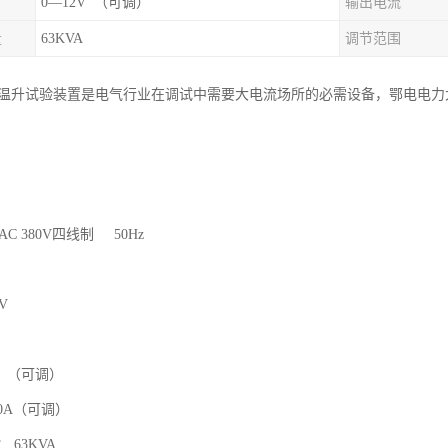
0—12V （可调）
输出电流
量
63KVA
调节范围
大电流温升试验装置是电气行业在调试中需要大电流场所的必需设备，鄂电电
C 380V四线制 50Hz
V
V （可调）
0A（可调）
63KVA