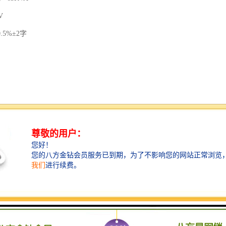
V
.5%±2字