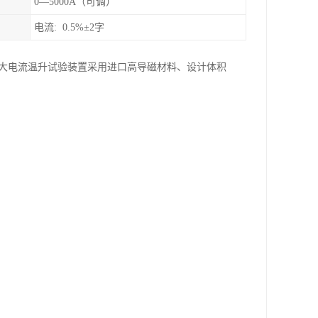
0—5000A（可调）
电流: 0.5%±2字
力大电流温升试验装置采用进口高导磁材料、设计体积