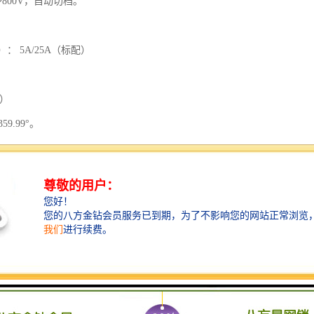
800V，自动切档。
： 5A/25A（标配）
）
配）
9.99°。
55Hz。
（UA、UB、UC）。
（IA、IB、IC）。
3次。
储周期：18个月。