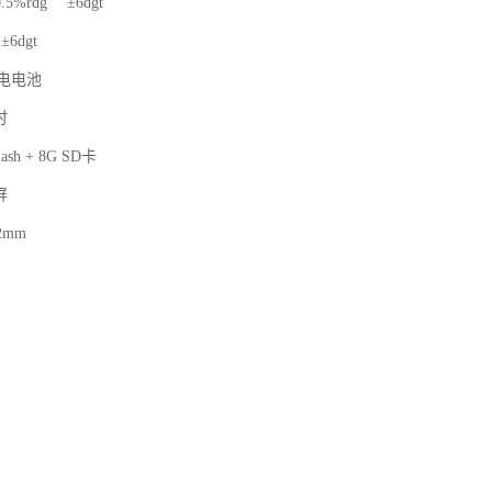
%rdg ±6dgt
6dgt
充电电池
时
ash + 8G SD卡
屏
52mm