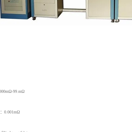
0mΩ-99.mΩ
0.001mΩ