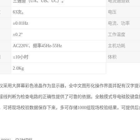
三通道（UA、UB、UC）。
电流通道数
数
63次。
电压
±0.01Hz
电流、功率
±0.2°
工作温度
AC220V、频率45Hz-55Hz
主机功耗
间
≤10小时
体积
2.0Kg
仪采用大屏幕彩色液晶作为显示器，全中文图形化操作界面并配有汉字提
接线判断为检查电路的正确性提供了可靠的依据。全触摸式导电硅胶键盘
，可将现场校验数据保存下来，多可存储1000组现场校验结果，可提供