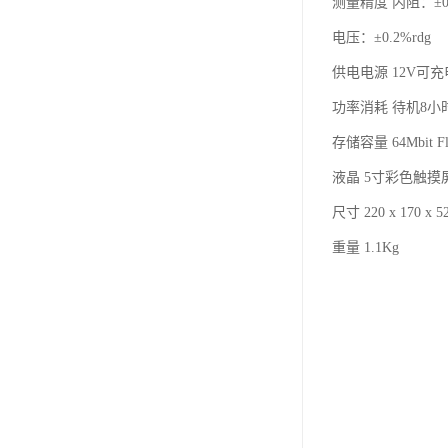
测量精度 内阻：±0.5
电压：±0.2%rdg ±
供电电源 12V可
功率消耗 待机8小
存储容量 64Mbit Fl
液晶 5寸彩色触摸
尺寸 220 x 170 x 
重量 1.1Kg