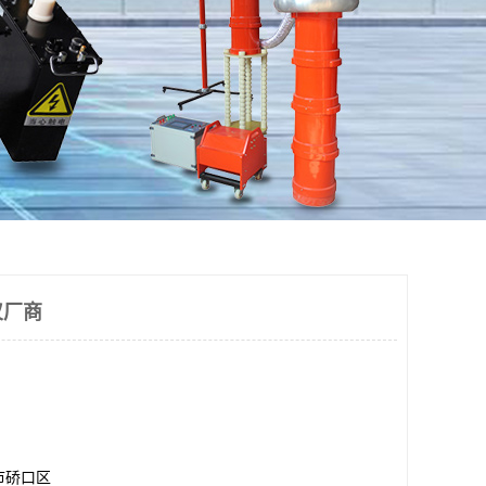
仪厂商
市硚口区