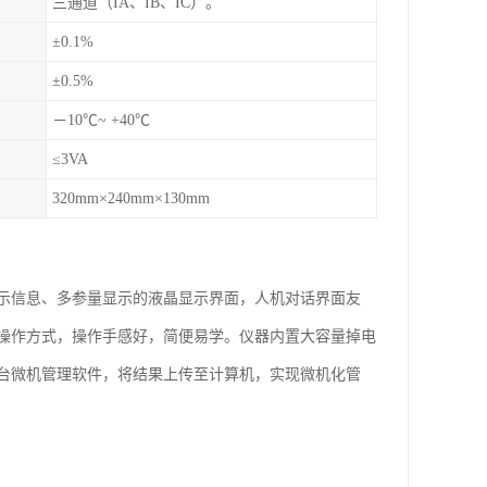
三通道（IA、IB、IC）。
±0.1%
±0.5%
－10℃~ +40℃
≤3VA
320mm×240mm×130mm
示信息、多参量显示的液晶显示界面，人机对话界面友
操作方式，操作手感好，简便易学。仪器内置大容量掉电
后台微机管理软件，将结果上传至计算机，实现微机化管