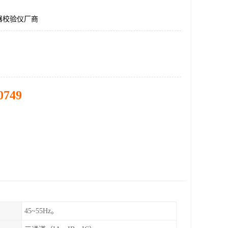
器校验仪厂商
0749
45~55Hz。