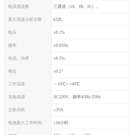
电流通道数
三通道（IA、IB、IC）。
最大谐波分析次数
63次。
电压
±0.1%
频率
±0.01Hz
电流、功率
±0.5%
相位
±0.2°
工作温度
－10℃~ +40℃
充电电源
AC220V、频率45Hz-55Hz
主机功耗
≤3VA
电池最大工作时间
≤10小时