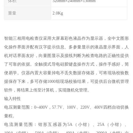
体积
320mm×240mm×130mm
重量
2.0Kg
智能三相用电检查仪采用大屏幕彩色液晶作为显示器，全中文图形
化操作界面并配有汉字提示信息、多参量显示的液晶显示界面，人
机对话界面友好，向量图显示及接线判断为检查电路的正确性提供
了可靠的依据。全触摸式导电硅胶键盘操作方式，操作手感好，简
便易学。仪器内置大容量掉电不丢失数据存储器，可将现场校验数
据保存下来，多可存储1000组现场校验结果，可提供后台微机管理
软件，将结果上传至计算机，实现微机化管理。
输入特性
电压测量范围：0~400V，57.7V、100V、220V、400V四档自动切换
量程。
电流测量范围：钳形互感器为5A（小钳）、25A（小钳）、
100A（中钳）、500A（中钳）、400A（大钳）、2000A（大钳）六