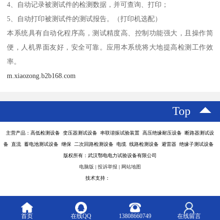
4、自动记录被测试件的检测数据，并可查询、打印；
5、自动打印被测试件的测试报告。（打印机选配）
本系统具有自动化程序高，测试精度高、控制功能强大，且操作简
便，人机界面友好，安全可靠。应用本系统将大地提高检测工作效
率。
m.xiaozong.b2b168.com
Top
主营产品：高低检测设备 变压器测试设备 串联谐振试验装置 高压绝缘耐压设备 断路器测试设
备 直流 蓄电池测试设备 继保 二次回路检测设备 电缆 线路检测设备 避雷器 绝缘子测试设备
版权所有：武汉鄂电电力试验设备有限公司
电脑版
|
投诉举报
|
网站地图
技术支持：
八方资源网
首页
在线QQ
13808660749
在线留言