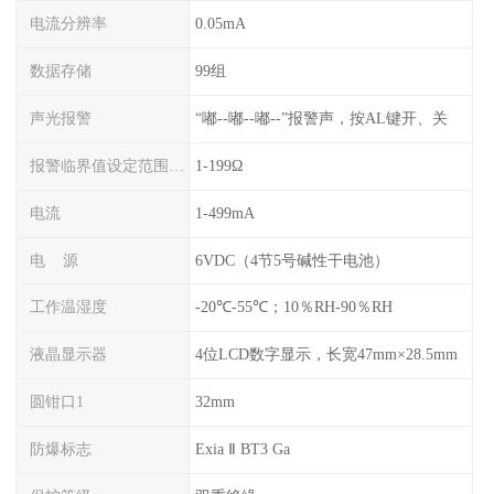
电流分辨率
0.05mA
数据存储
99组
声光报警
“嘟--嘟--嘟--”报警声，按AL键开、关
报警临界值设定范围电阻
1-199Ω
电流
1-499mA
电 源
6VDC（4节5号碱性干电池）
工作温湿度
-20℃-55℃；10％RH-90％RH
液晶显示器
4位LCD数字显示，长宽47mm×28.5mm
圆钳口1
32mm
防爆标志
Exia Ⅱ BT3 Ga