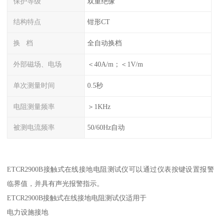
保护等级
双重绝缘
结构特点
钳形CT
换 档
全自动换档
外部磁场、电场
＜40A/m；＜1V/m
单次测量时间
0.5秒
电阻测量频率
＞1KHz
被测电流频率
50/60Hz自动
ETCR2900B接触式在线接地电阻测试仪可以通过仪表按键设置报警
临界值，并具有声光报警指示。
ETCR2900B接触式在线接地电阻测试仪适用于
电力设施接地