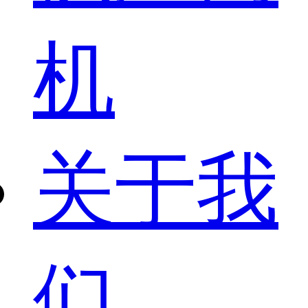
机
关于我
们