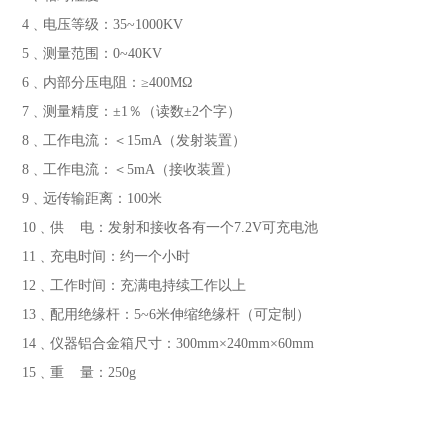
4﹑电压等级：35~1000KV
5﹑测量范围：0~40KV
6﹑内部分压电阻：≥400MΩ
7﹑测量精度：±1％（读数±2个字）
8﹑工作电流：＜15mA（发射装置）
8﹑工作电流：＜5mA（接收装置）
9﹑远传输距离：100米
10﹑供 电：发射和接收各有一个7.2V可充电池
11﹑充电时间：约一个小时
12﹑工作时间：充满电持续工作以上
13﹑配用绝缘杆：5~6米伸缩绝缘杆（可定制）
14﹑仪器铝合金箱尺寸：300mm×240mm×60mm
15﹑重 量：250g