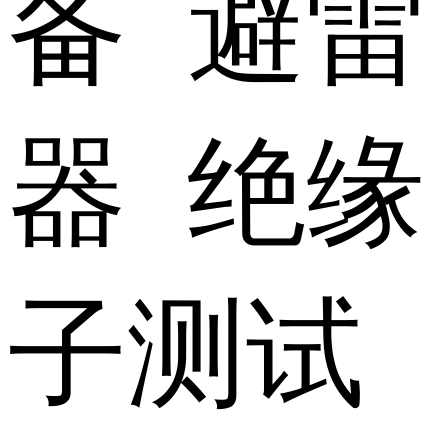
备 避雷
器 绝缘
子测试