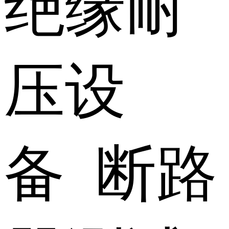
绝缘耐
压设
备 断路