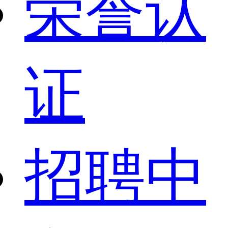
荣誉认
证
招聘中