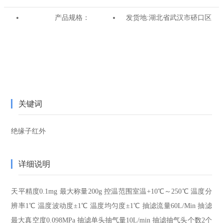
产品规格：
发货地:
湖北省武汉市硚口区
关键词
绝缘子红外
详细说明
天平精度
0.1mg
最大称量
200g
控温范围
室温+10℃～250℃
温度分
辨率
1℃
温度波动度
±1℃
温度均匀度
±1℃
抽滤流量
60L/Min
抽滤
最大真空度
0.098MPa
抽滤单头抽气量
10L/min
抽滤抽气头个数
2个