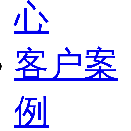
心
客户案
例