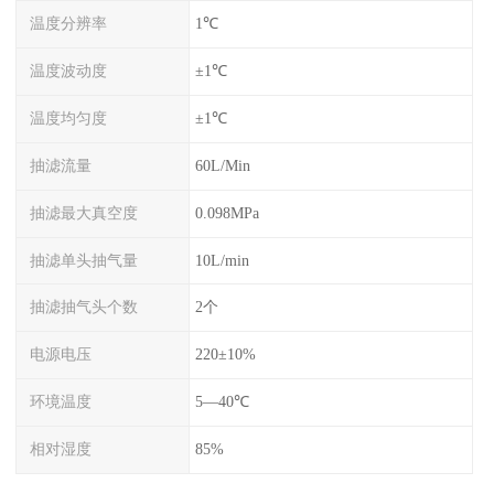
温度分辨率
1℃
温度波动度
±1℃
温度均匀度
±1℃
抽滤流量
60L/Min
抽滤最大真空度
0.098MPa
抽滤单头抽气量
10L/min
抽滤抽气头个数
2个
电源电压
220±10%
环境温度
5—40℃
相对湿度
85%