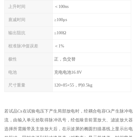
上升时间
＜100ns
衰减时间
≥100μs
输出阻抗
≤100Ω
校准脉冲值误差
＜1%
极性
正，负交替
电池
充电电池16.8V
尺寸重量
120×85×55，约0.5kg
若试品Cx在试验电压下产生局部放电时，经耦合电容Ck产生脉冲电
流，由输入单元拾取得脉冲讯号，经低噪音前置放大、滤波放大器
选择所需频带及主放放大后，在示波屏的椭圆扫描基线上显示出电