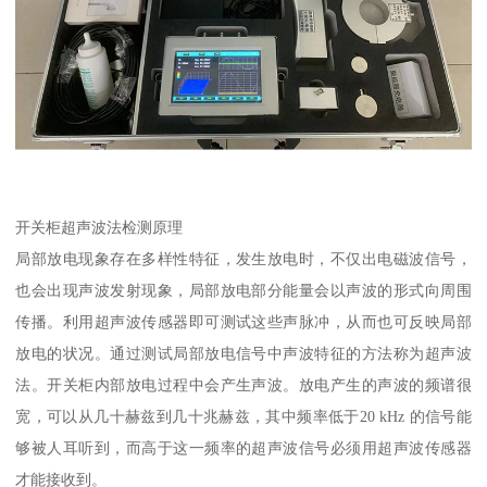
开关柜超声波法检测原理
局部放电现象存在多样性特征，发生放电时，不仅出电磁波信号，
也会出现声波发射现象，局部放电部分能量会以声波的形式向周围
传播。利用超声波传感器即可测试这些声脉冲，从而也可反映局部
放电的状况。通过测试局部放电信号中声波特征的方法称为超声波
法。开关柜内部放电过程中会产生声波。放电产生的声波的频谱很
宽，可以从几十赫兹到几十兆赫兹，其中频率低于20 kHz 的信号能
够被人耳听到，而高于这一频率的超声波信号必须用超声波传感器
才能接收到。