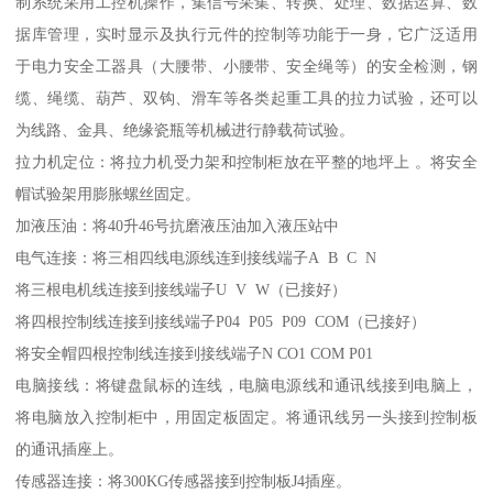
制系统采用工控机操作，集信号采集、转换、处理、数据运算、数
据库管理，实时显示及执行元件的控制等功能于一身，它广泛适用
于电力安全工器具（大腰带、小腰带、安全绳等）的安全检测，钢
缆、绳缆、葫芦、双钩、滑车等各类起重工具的拉力试验，还可以
为线路、金具、绝缘瓷瓶等机械进行静载荷试验。
拉力机定位：将拉力机受力架和控制柜放在平整的地坪上 。将安全
帽试验架用膨胀螺丝固定。
加液压油：将40升46号抗磨液压油加入液压站中
电气连接：将三相四线电源线连到接线端子A B C N
将三根电机线连接到接线端子U V W（已接好）
将四根控制线连接到接线端子P04 P05 P09 COM（已接好）
将安全帽四根控制线连接到接线端子N CO1 COM P01
电脑接线：将键盘鼠标的连线，电脑电源线和通讯线接到电脑上，
将电脑放入控制柜中，用固定板固定。将通讯线另一头接到控制板
的通讯插座上。
传感器连接：将300KG传感器接到控制板J4插座。