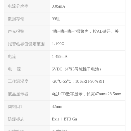
电流分辨率
0.05mA
数据存储
99组
声光报警
“嘟--嘟--嘟--”报警声，按AL键开、关
报警临界值设定范围电阻
1-199Ω
电流
1-499mA
电 源
6VDC（4节5号碱性干电池）
工作温湿度
-20℃-55℃；10％RH-90％RH
液晶显示器
4位LCD数字显示，长宽47mm×28.5mm
圆钳口1
32mm
防爆标志
Exia Ⅱ BT3 Ga