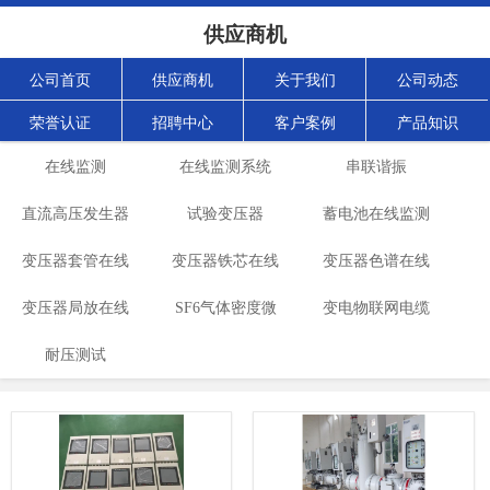
供应商机
公司首页
供应商机
关于我们
公司动态
荣誉认证
招聘中心
客户案例
产品知识
在线监测
在线监测系统
串联谐振
直流高压发生器
试验变压器
蓄电池在线监测
变压器套管在线
变压器铁芯在线
变压器色谱在线
系统
变压器局放在线
监测
SF6气体密度微
监测
变电物联网电缆
监测
耐压测试
监测
水在线监测系统
护层环流监测装
置