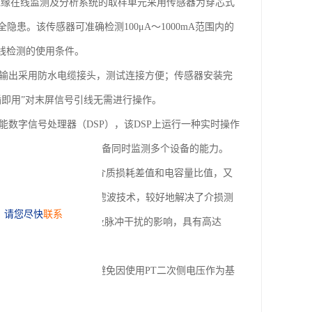
备绝缘在线监测及分析系统的取样单元采用传感器为穿芯式
。该传感器可准确检测100μA～1000mA范围内的
在线检测的使用条件。
次输出采用防水电缆接头，测试连接方便；传感器安装完
即用”对末屏信号引线无需进行操作。
性能数字信号处理器（DSP），该DSP上运行一种实时操作
实时测量与高精度计算。具备同时监测多个设备的能力。
量两个同相电容型设备的介质损耗差值和电容量比值，又
精度电流传感器和的数字滤波技术，较好地解决了介损测
测试结果不受谐波干扰及脉冲干扰的影响，具有高达
比值的检测功能，不但可避免因使用PT二次侧电压作为基