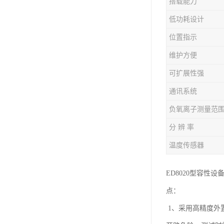
搭载能力
低功耗设计
位置指示
维护方便
可扩展性强
通讯系统
负氧离子测量范
分 辨 率
温度传感器
ED8020型容
点：
1、采用高精度外