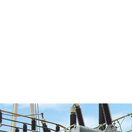
型容性设备绝缘在线监测及分析系统配备大屏幕中文液晶屏，用于显示监测的
型容性设备绝缘在线监测及分析系统不但具有在线实时检测的功能，还可以对
容性设备绝缘在线监测及分析系统采用外置式传感器取代 “取样保护单元”
方式。升级时无需拆除已安装的传感器，无需设备停电，只需加装监测单元（
型容性设备绝缘在线监测及分析系统采用便携式设计结构，操作使用简单，机
投切控制单元接口，当电流过设定限值时自动逐档投入限流电阻（4档阻