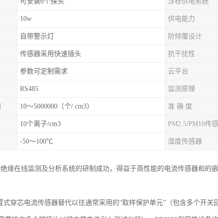
可安装6个探头
浮标供电系统
10w
供电能力
自带警示灯
防倾覆设计
传感器采用快速插头
抗干扰性
参数可定制需求
云平台
RS485
监测原理
围
10～5000000（个/ cm3）
准 确 度
10个离子/cm3
PM2.5/PM10传
-50～100℃
湿度传感器
性设备绝缘在线监测及分析系统的研制成功，得益于高性能的电流传感器和
置式穿芯电流传感器替代以往通常采用的“取样保护单元”（包含多个开关