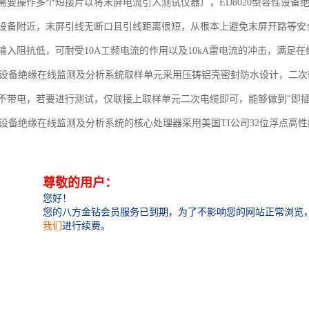
需要操作多个短接片以将末屏电流引入测试仪器），ED8020型容性设
设备附近，末屏引线无断口且引线距离很短，从根本上避免末屏开路等安全隐患
输入阻抗低，可耐受10A工频电流的作用以及10kA雷电流的冲击，满足
型容性设备绝缘在线监测及分析系统取样单元采用压铸铝壳密封防水设计，二
不带电，若要进行测试，仅联接上取样单元二次电缆即可，能够做到“即插
容性设备绝缘在线监测及分析系统的核心处理器采用美国TI公司32位浮点高
16位、高速、多路同步采样模拟数字转换器（A/D），实现对监测量的
型容性设备绝缘在线监测及分析系统提供两种介质损耗在线检测方式，既可测
压作基准信号，对设备的电容量及介质损耗值进行测量。采用自补偿式高
问题，结合完善的电磁屏蔽措施和的数字滤波处理技术，可确保介质损耗
度。
型容性设备绝缘在线监测及分析系统增加了同相电容型设备介损差值及电容量
损测试结果失真，还有助于减弱相间电场干扰的影响程度。