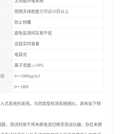
太阳能供电系统
阴雨天续航能力可达10日以上
防止倾覆
避免监测间互相干扰
远程实时查看
电容式
离子浓度≤±10%
感器
0～1000ug/m3
0～1RH
的嵌入式系统的采用。与同类型检测系统相比，具有如下特
回路，测试时用于将末屏电流切换至测试仪器，存在末屏