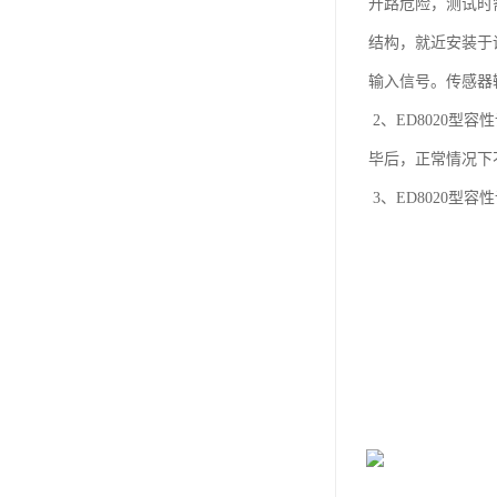
开路危险，测试时
结构，就近安装于
输入信号。传感器
2、ED8020
毕后，正常情况下
3、ED8020型
系统，并采用外扩
4、ED8020
可用PT二次侧电
试精度及其稳定性
±0.05%的检测精
5、ED8020
准信号所导致的介