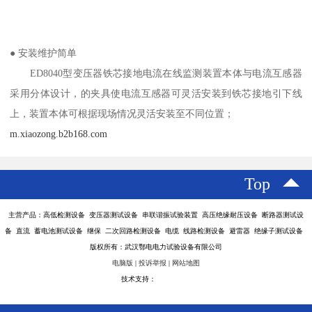
● 安装维护简单
ED8040型变压器铁芯接地电流在线监测装置本体与电流互感器
采用分体设计，的夹具使电流互感器可灵活安装到铁芯接地引下线
上，装置本体可根据现场情况灵活安装至不同位置；
m.xiaozong.b2b168.com
Top
主营产品：高低检测设备 变压器测试设备 串联谐振试验装置 高压绝缘耐压设备 断路器测试设
备 直流 蓄电池测试设备 继保 二次回路检测设备 电缆 线路检测设备 避雷器 绝缘子测试设备
版权所有：武汉鄂电电力试验设备有限公司
电脑版
|
投诉举报
|
网站地图
技术支持：
八方资源网