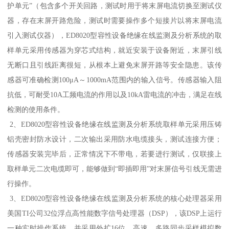
护单元”（包含多个开关回路，测试时用于将末屏电流切换至测试仪
器，存在末屏开路危险，测试时需要操作多个短接片以将末屏电流
引入测试仪器），ED8020型容性设备绝缘在线监测及分析系统的取
样单元采用传感器为穿芯式结构，就近安装于设备附近，末屏引线
无断口且引线距离很短，从根本上避免末屏开路等安全隐患。该传
感器可准确检测100μA～1000mA范围内的输入信号。传感器输入阻
抗低，可耐受10A工频电流的作用以及10kA雷电流的冲击，满足在线
检测的使用条件。
2、ED8020型容性设备绝缘在线监测及分析系统取样单元采用压铸
铝壳密封防水设计，二次输出采用防水电缆接头，测试连接方便；
传感器安装完毕后，正常情况下不带电，若要进行测试，仅联接上
取样单元二次电缆即可，能够做到“即插即用”对末屏信号引线无需进
行操作。
3、ED8020型容性设备绝缘在线监测及分析系统的核心处理器采用
美国TI公司32位浮点高性能数字信号处理器（DSP），该DSP上运行
一种实时操作系统，并采用外扩16位、高速、多路同步采样模拟数