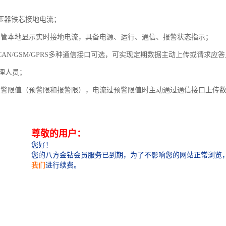
压器铁芯接地电流；
管本地显示实时接地电流，具备电源、运行、通信、报警状态指示；
/CAN/GSM/GPRS多种通信接口可选，可实现定期数据主动上传或请
理人员；
警限值（预警限和报警限），电流过预警限值时主动通过通信接口上传数
投切单元接口，实现铁芯接地电流的自动限制并报警；
非易失存储空间，断电不丢失数据；
断和自恢复功能，装置异常、通信异常时报警。