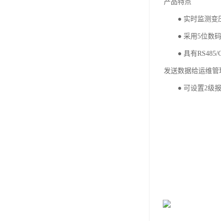
产品特点
● 实时监测变
● 采用5位数码
● 具有RS485
发送数据给运维管
● 可设置2级报
● 具有限流电阻
● 装置具有内部
● 装置具备自诊