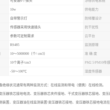
可安装6个探头
浮标供电系统
10w
供电能力
自带警示灯
防倾覆设计
传感器采用快速插头
抗干扰性
参数可定制需求
云平台
RS485
监测原理
围
10～5000000（个/ cm3）
准 确 度
10个离子/cm3
PM2.5/PM10传
-50～100℃
湿度传感器
备绝缘状况通常有两种监测方式：在线监测和带电（便携）在线检测。
变压器铁芯接地电流、变压器铁芯夹件接地、干式变压器铁芯接地、变压
测装置、变压器油在线监测装置\变压器铁芯接地、变压器铁芯接地电流