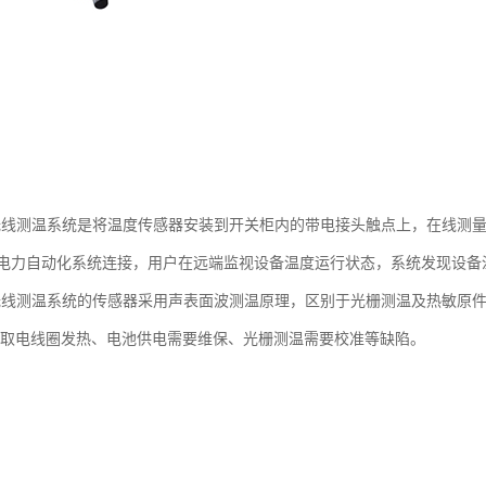
关柜无线测温系统是将温度传感器安装到开关柜内的带电接头触点上，在线
电力自动化系统连接，用户在远端监视设备温度运行状态，系统发现设备
关柜无线测温系统的传感器采用声表面波测温原理，区别于光栅测温及热敏
应取电线圈发热、电池供电需要维保、光栅测温需要校准等缺陷。